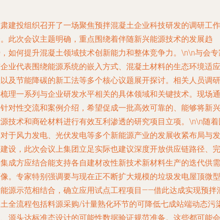
甘肃建投组织召开了一场聚焦预拌混凝土企业科技研发的调研工
会。此次会议主题明确，重点围绕着伴随新兴能源技术的发展趋
，如何提升混凝土领域技术创新能力和整体竞争力。\n\n与会专
与企业代表围绕能源系统的嵌入方式、混凝土材料的生态环境适
性以及节能降碳的新工法等多个核心议题展开探讨。相关人员调
并梳理一系列与企业研发水平相关的具体领域和关键技术。现场
过针对性交流和案例介绍，希望促成一批高效可靠的、能够将新
源技术和商砼材料进行有效互利渗透的研究项目立项。\n\n随着
家对于风力发电、光伏发电等多个新能源产业的发展收紧布局与
展建设，此次会议上集团立足实际也建议深度开放供应链路径、
善集成方应结合能支持各自建材改性新技术新材料生产的迭代供
画像。专家特别强调要与现在正不断扩大规模的垃圾发电屋顶微
新能源示范相结合，确立应用试点工程项目——借此达成实现预拌
凝土全流程包括料源采购/计量熟化环节的可降低七成站端动态污
的、源头达标准态设计的可能性数据验证规范准备。这些都可能