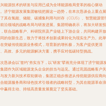
新兴能源技术的研发与应用已成为全球能源格局变革的核心驱动
力。济宁能源发展集团敏锐把握这一趋势，在本次恳谈会上重点
示了其在氢能、储能、碳捕集利用与封存（CCUS）、智慧能源管
等前沿领域的战略布局与研发进展。集团明确表示，将加大研发
入，联合战略客户、科研院所及产业链上下游企业，共同构建开
协同的创新生态，致力于将技术创新成果转化为现实生产力。此
旨在突破传统能源业务模式，培育新的增长极，为客户提供更清
洁、高效、多元的能源解决方案，携手应对低碳转型挑战。
次恳谈会以“签约”夯实当下，以“研发”擘画充分体现了济宁能源
展集团作为区域能源龙头企业的担当与远见。通过巩固战略客户
系与发力新兴技术双轮驱动，集团正稳步推进从传统能源供应商
综合能源服务商和绿色技术引领者的战略转型，为其在能源革命
潮中赢得主动、持续高质量发展奠定了坚实基础。