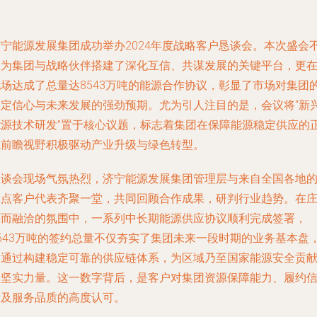
济宁能源发展集团成功举办2024年度战略客户恳谈会。本次盛会
仅为集团与战略伙伴搭建了深化互信、共谋发展的关键平台，更
现场达成了总量达8543万吨的能源合作协议，彰显了市场对集团
坚定信心与未来发展的强劲预期。尤为引人注目的是，会议将“新
能源技术研发”置于核心议题，标志着集团在保障能源稳定供应的
以前瞻视野积极驱动产业升级与绿色转型。
恳谈会现场气氛热烈，济宁能源发展集团管理层与来自全国各地
重点客户代表齐聚一堂，共同回顾合作成果，研判行业趋势。在
严而融洽的氛围中，一系列中长期能源供应协议顺利完成签署，
8543万吨的签约总量不仅夯实了集团未来一段时期的业务基本盘
更通过构建稳定可靠的供应链体系，为区域乃至国家能源安全贡
了坚实力量。这一数字背后，是客户对集团资源保障能力、履约
誉及服务品质的高度认可。