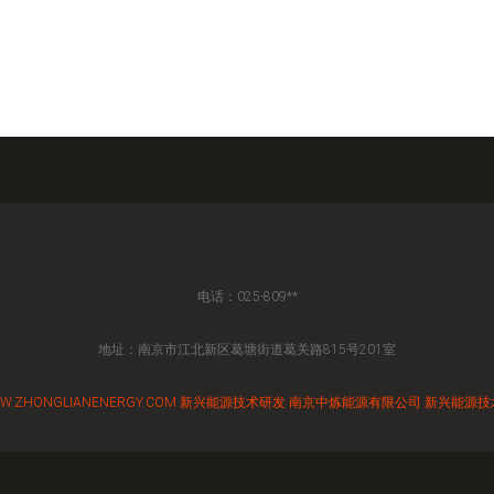
电话：025-809**
地址：南京市江北新区葛塘街道葛关路815号201室
W.ZHONGLIANENERGY.COM
新兴能源技术研发
南京中炼能源有限公司
新兴能源技