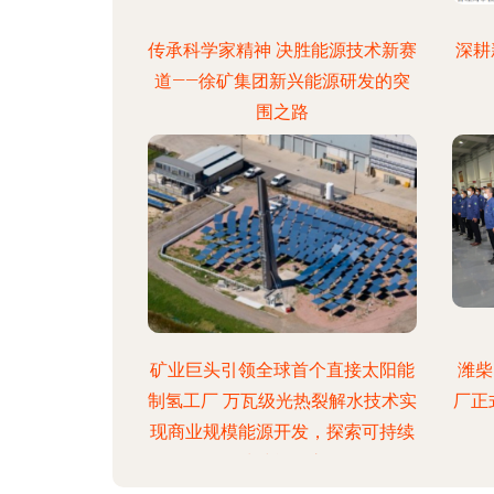
传承科学家精神 决胜能源技术新赛
深耕
道——徐矿集团新兴能源研发的突
围之路
矿业巨头引领全球首个直接太阳能
潍柴
制氢工厂 万瓦级光热裂解水技术实
厂正
现商业规模能源开发，探索可持续
的清洁能源之路